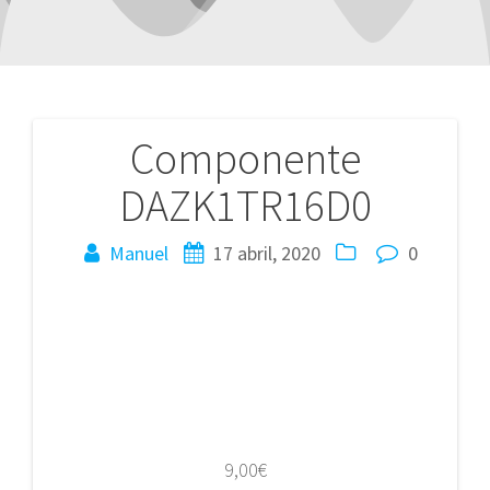
Componente
Navegación
DAZK1TR16D0
de
entradas
Manuel
17 abril, 2020
0
9,00
€