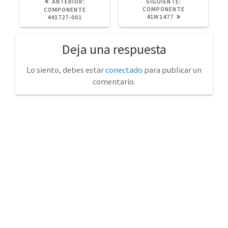
POST
SIGUIENTE
ANTERIOR:
SIGUIENTE:
ANTERIOR:
POST:
COMPONENTE
COMPONENTE
41W1477
441727-001
Deja una respuesta
Lo siento, debes estar
conectado
para publicar un
comentario.
No tienda física (Con cita previa)