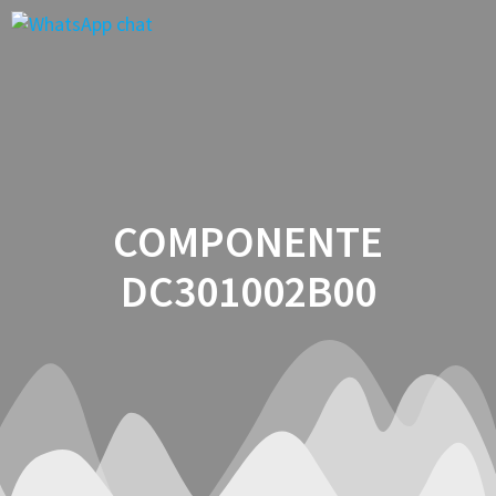
Saltar
al
contenido
COMPONENTE
DC301002B00