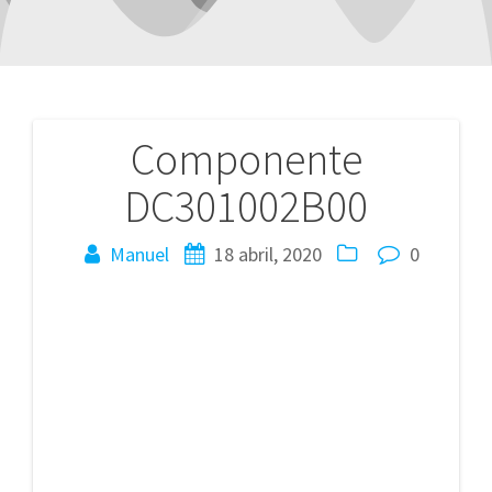
Componente
Navegación
DC301002B00
de
entradas
Manuel
18 abril, 2020
0