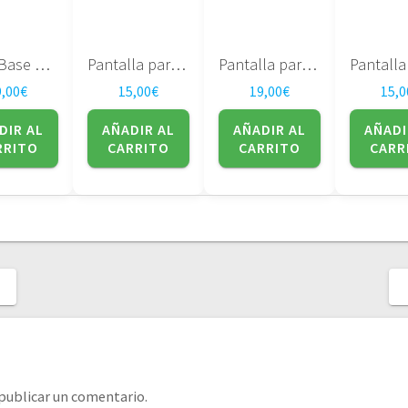
Placa Base Dell XPS M1530 PP28L 48.4W101.011
Pantalla para portatil LTM14C500F Toshiba
Pantalla para portatil LTN141XF-L05 14.1″ – SAMSUNG
9,00
€
15,00
€
19,00
€
15,0
DIR AL
AÑADIR AL
AÑADIR AL
AÑADI
RRITO
CARRITO
CARRITO
CARR
publicar un comentario.