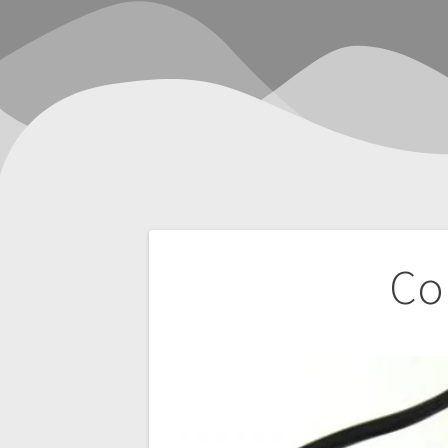
Navegación
Co
de
entradas