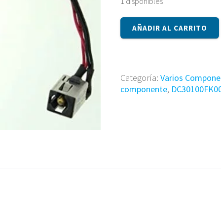
1 disponibles
Componente
AÑADIR AL CARRITO
DC30100FK00C
cantidad
Categoría:
Varios Compone
componente
,
DC30100FK0