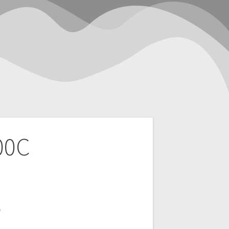
00C
0