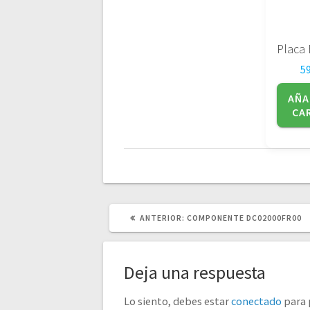
5
AÑA
CA
POST
ANTERIOR:
COMPONENTE DC02000FR00
ANTERIOR:
Deja una respuesta
Lo siento, debes estar
conectado
para 