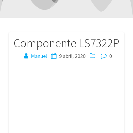
Componente LS7322P
Navegación
de
Manuel
9 abril, 2020
0
entradas