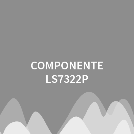
Saltar
al
contenido
COMPONENTE
LS7322P