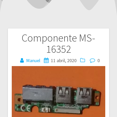
Componente MS-
Navegación
16352
de
entradas
Manuel
11 abril, 2020
0