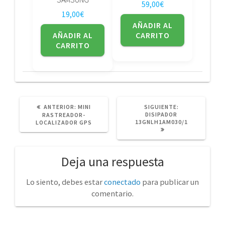
59,00
€
19,00
€
AÑADIR AL
AÑADIR AL
CARRITO
CARRITO
POST
SIGUIENTE
ANTERIOR:
MINI
SIGUIENTE:
ANTERIOR:
POST:
DISIPADOR
RASTREADOR-
13GNLH1AM030/1
LOCALIZADOR GPS
Deja una respuesta
Lo siento, debes estar
conectado
para publicar un
comentario.