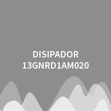
Saltar
al
contenido
DISIPADOR
13GNRD1AM020