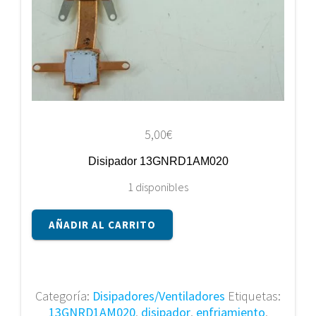
5,00
€
Disipador 13GNRD1AM020
1 disponibles
Disipador
AÑADIR AL CARRITO
13GNRD1AM020
cantidad
Categoría:
Disipadores/Ventiladores
Etiquetas:
13GNRD1AM020
,
disipador
,
enfriamiento
,