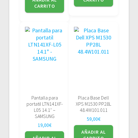
CARRITO
Pantalla para
Placa Base Dell
portatil LTN141XF-
XPS M1530 PP28L
L05 14.1″ –
48.4W101.011
SAMSUNG
59,00
€
19,00
€
AÑADIR AL
AÑADIR AL
CARRITO