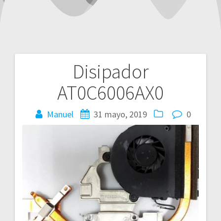
Disipador
Navegación
AT0C6006AX0
de
entradas
Manuel
31 mayo, 2019
0