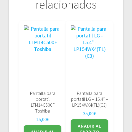
relacionados
Pantalla para
Pantalla para
portatil
portatil LG – 15.4″ –
LTM14C500F
LP154WX4(TL)(C3)
Toshiba
35,00
€
15,00
€
AÑADIR AL
AÑADIR AL
CARRITO