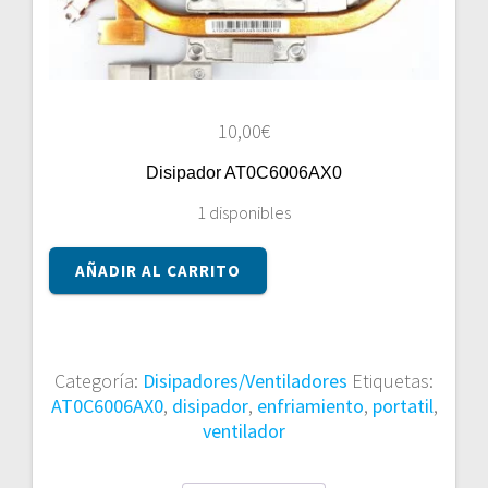
10,00
€
Disipador AT0C6006AX0
1 disponibles
Disipador
AÑADIR AL CARRITO
AT0C6006AX0
cantidad
Categoría:
Disipadores/Ventiladores
Etiquetas:
AT0C6006AX0
,
disipador
,
enfriamiento
,
portatil
,
ventilador