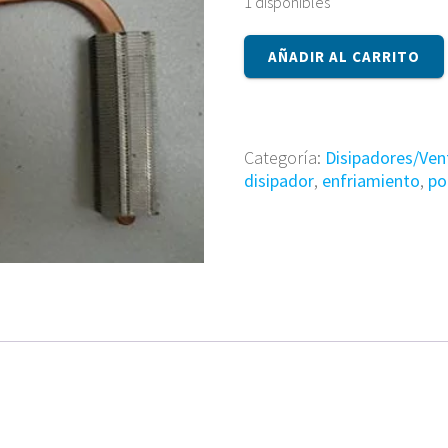
1 disponibles
Disipador
AÑADIR AL CARRITO
ATZHN000200
cantidad
Categoría:
Disipadores/Ven
disipador
,
enfriamiento
,
po