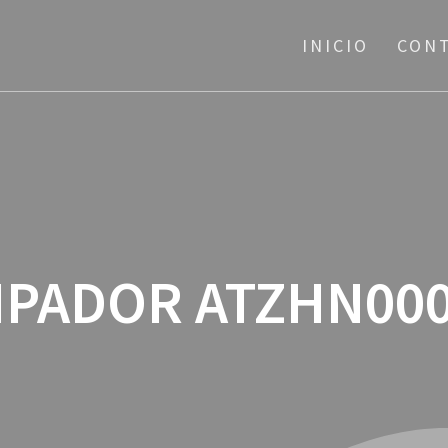
INICIO
CON
IPADOR ATZHN00