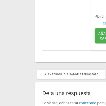
9
AÑA
CA
POST
ANTERIOR:
DISIPADOR AT0HI0060R0
ANTERIOR:
Deja una respuesta
Lo siento, debes estar
conectado
para 