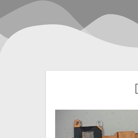
Navegación
de
entradas