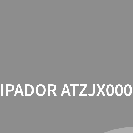
INICIO
CON
SIPADOR ATZJX000