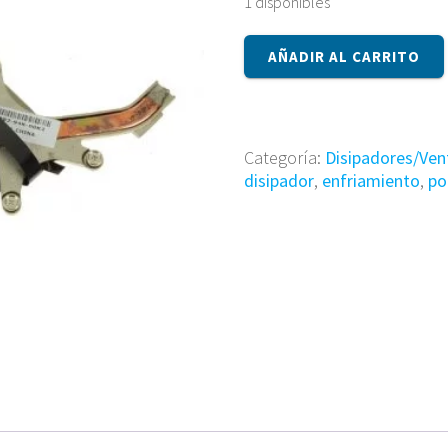
1 disponibles
Disipador
AÑADIR AL CARRITO
ATZJX000800
cantidad
Categoría:
Disipadores/Ven
disipador
,
enfriamiento
,
po