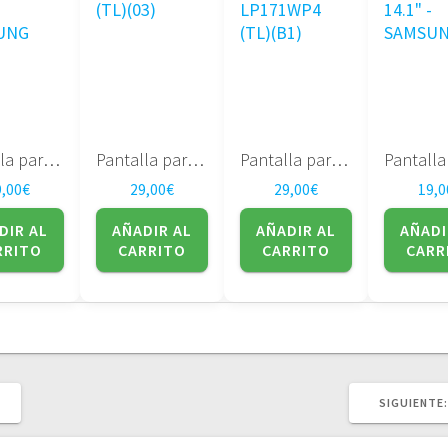
Pantalla para portatil LTN141XA-L01 14.1″ – SAMSUNG
Pantalla para portatil 17″ LP171WP4 (TL)(03)
Pantalla para portatil LG 17″ LP171WP4 (TL)(B1)
9,00
€
29,00
€
29,00
€
19,0
DIR AL
AÑADIR AL
AÑADIR AL
AÑADI
RRITO
CARRITO
CARRITO
CARR
SIGUIENTE: