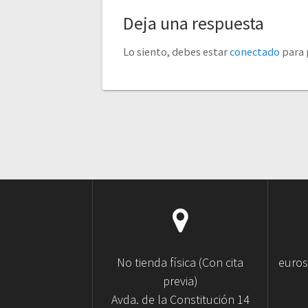
Deja una respuesta
Lo siento, debes estar
conectado
para 
No tienda física (Con cita
euro
previa)
Avda. de la Constitución 14