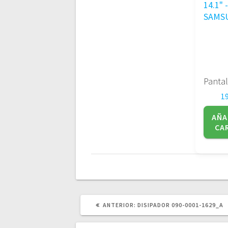
1
AÑA
CA
POST
ANTERIOR:
DISIPADOR 090-0001-1629_A
ANTERIOR: