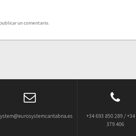
publicar un comentario.
system@eurosystemcantabria.es
+34 693 850 289 / +34
379 406