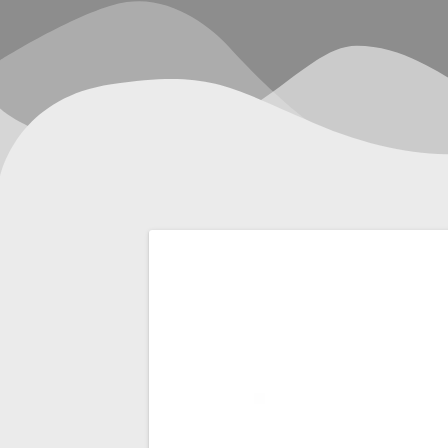
Navegación
de
entradas