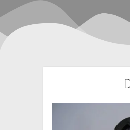
Navegación
D
de
entradas