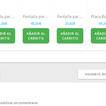
Pantalla para portatil QD141X1LH01 Quanta 14.1″
Pantalla para portatil 17″ LTN170BT08-G01
Pantalla para portatil HITACHI 15,4″ TX39D85VC1FAA
5,00
€
45,00
€
20,00
€
95,0
DIR AL
AÑADIR AL
AÑADIR AL
AÑADI
RRITO
CARRITO
CARRITO
CARR
SI
SIGUIENTE:
DI
PO
publicar un comentario.