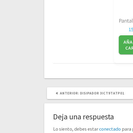
1
AÑA
CA
POST
ANTERIOR:
DISIPADOR 3ICT9TATP01
ANTERIOR:
Deja una respuesta
Lo siento, debes estar
conectado
para 