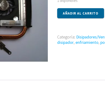
1 disponibles
Disipador
AÑADIR AL CARRITO
AVC3CBD3TA0I
cantidad
Categoría:
Disipadores/Ven
disipador
,
enfriamiento
,
po