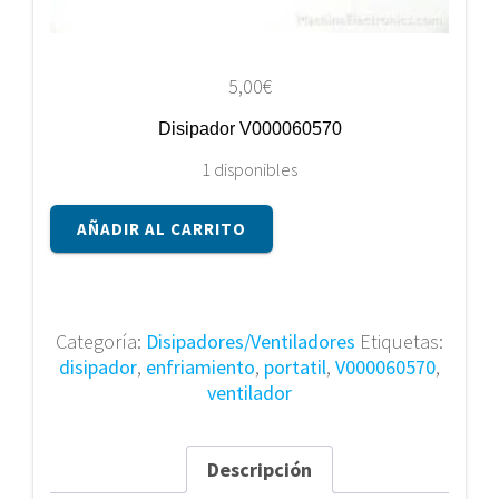
5,00
€
Disipador V000060570
1 disponibles
Disipador
AÑADIR AL CARRITO
V000060570
cantidad
Categoría:
Disipadores/Ventiladores
Etiquetas:
disipador
,
enfriamiento
,
portatil
,
V000060570
,
ventilador
Descripción