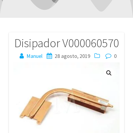
Disipador V000060570
Navegación
de
Manuel
28 agosto, 2019
0
entradas