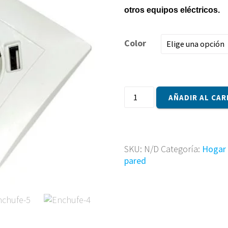
otros equipos eléctricos.
Color
Enchufe
AÑADIR AL CAR
de
Pared
con
doble
SKU:
N/D
Categoría:
Hogar
Usb
pared
cantidad