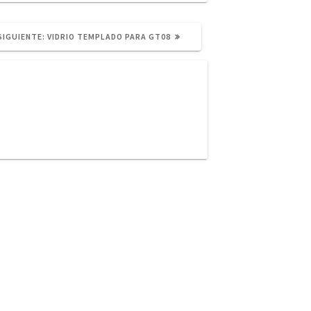
SIGUIENTE
SIGUIENTE:
VIDRIO TEMPLADO PARA GT08
POST: