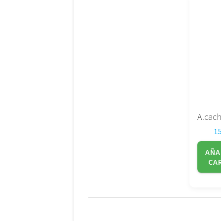
1
AÑA
CA