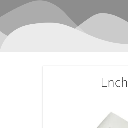
Navegación
Ench
de
entradas