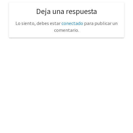
Deja una respuesta
Lo siento, debes estar
conectado
para publicar un
comentario.
No tienda física (Con cita previa)
Avda. de la Constitución 14 Torrelavega (Cantabria)