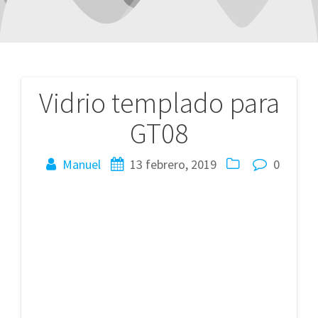
Vidrio templado para
Navegación
GT08
de
entradas
Manuel
13 febrero, 2019
0