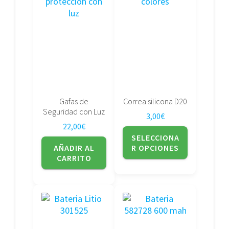
producto
tiene
múltiples
variantes.
Las
opciones
se
pueden
elegir
Gafas de
Correa silicona D20
en
Seguridad con Luz
3,00
€
la
22,00
€
página
SELECCIONA
de
AÑADIR AL
R OPCIONES
producto
CARRITO