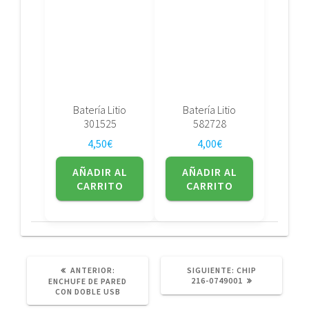
Batería Litio
Batería Litio
301525
582728
4,50
€
4,00
€
AÑADIR AL
AÑADIR AL
CARRITO
CARRITO
POST
SIGUIENTE
ANTERIOR:
SIGUIENTE:
CHIP
ANTERIOR:
POST:
216-0749001
ENCHUFE DE PARED
CON DOBLE USB