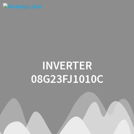
Saltar
al
contenido
INVERTER
08G23FJ1010C