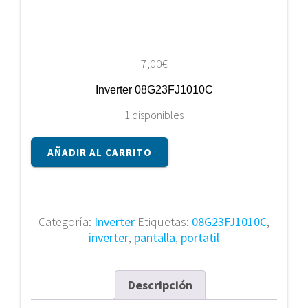
7,00
€
Inverter 08G23FJ1010C
1 disponibles
Inverter
AÑADIR AL CARRITO
08G23FJ1010C
cantidad
Categoría:
Inverter
Etiquetas:
08G23FJ1010C
,
inverter
,
pantalla
,
portatil
Descripción