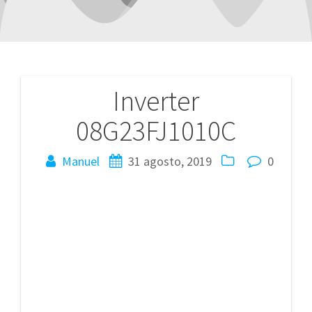
Inverter
Navegación
08G23FJ1010C
de
entradas
Manuel
31 agosto, 2019
0