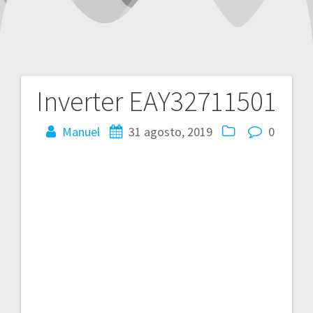
Inverter EAY32711501
Navegación
de
Manuel
31 agosto, 2019
0
entradas