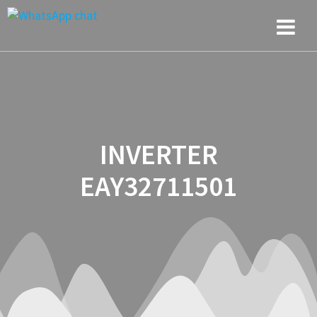
Saltar
al
contenido
INVERTER
EAY32711501