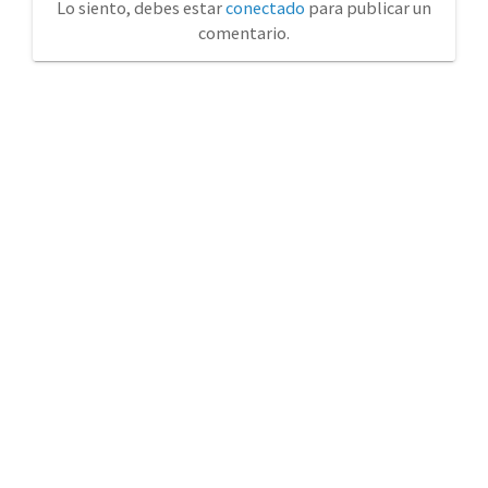
Lo siento, debes estar
conectado
para publicar un
comentario.
No tienda física (Con cita previa)
Avda. de la Constitución 14 Torrelavega (Cantabria)