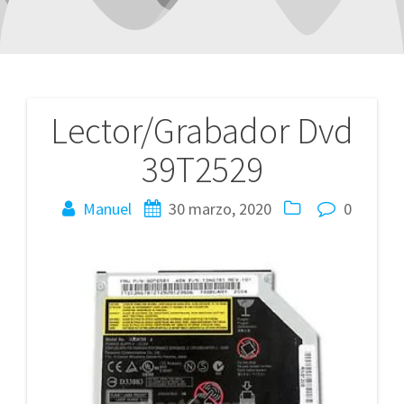
Lector/Grabador Dvd
Navegación
39T2529
de
entradas
Manuel
30 marzo, 2020
0