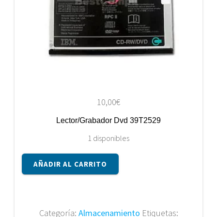
10,00
€
Lector/Grabador Dvd 39T2529
1 disponibles
Lector/Grabador
AÑADIR AL CARRITO
Dvd
39T2529
cantidad
Categoría:
Almacenamiento
Etiquetas: