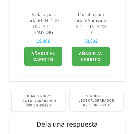
Pantalla para
Pantalla para
portatil LTN141XF-
portatil Samsung –
L05 14.1″ –
15.4″ – LTN154X3-
SAMSUNG
L01
19,00
€
20,00
€
AÑADIR AL
AÑADIR AL
CARRITO
CARRITO
POST
SIGUIENTE
ANTERIOR:
SIGUIENTE:
ANTERIOR:
POST:
LECTOR/GRABADOR
LECTOR/GRABADOR
DVD 13N6769
DVD DS-8A8SH
Deja una respuesta