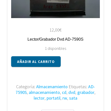
12,00
€
Lector/Grabador Dvd AD-7590S
1 disponibles
Lector/Grabador
AÑADIR AL CARRITO
Dvd
AD-
7590S
cantidad
Categoría:
Almacenamiento
Etiquetas:
AD-
7590S
,
almacenamiento
,
cd
,
dvd
,
grabador
,
lector
,
portatil
,
rw
,
sata