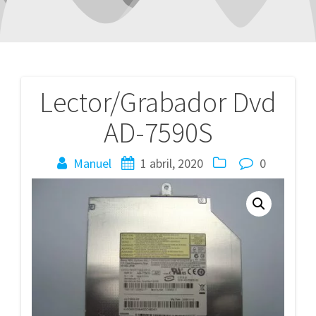
Lector/Grabador Dvd
Navegación
AD-7590S
de
entradas
Manuel
1 abril, 2020
0