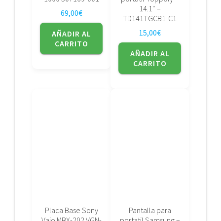
14.1″ –
69,00
€
TD141TGCB1-C1
15,00
€
AÑADIR AL
CARRITO
AÑADIR AL
CARRITO
Placa Base Sony
Pantalla para
Vaio MBX-202 VGN-
portatil Samsung –