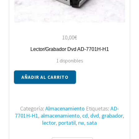
10,00
€
Lector/Grabador Dvd AD-7701H-H1
1 disponibles
Lector/Grabador
AÑADIR AL CARRITO
Dvd
AD-
7701H-
H1
Categoría:
Almacenamiento
Etiquetas:
AD-
cantidad
7701H-H1
,
almacenamiento
,
cd
,
dvd
,
grabador
,
lector
,
portatil
,
rw
,
sata