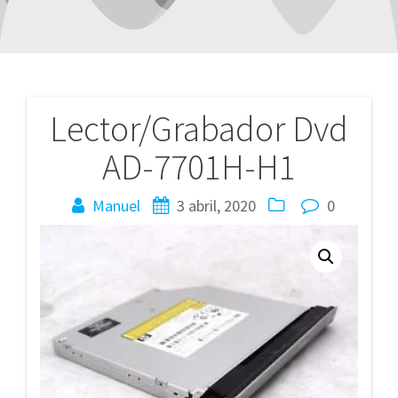
Lector/Grabador Dvd
Navegación
AD-7701H-H1
de
entradas
Manuel
3 abril, 2020
0