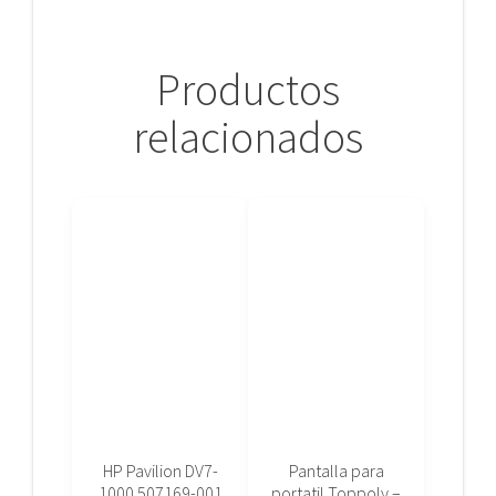
Productos
relacionados
HP Pavilion DV7-
Pantalla para
1000 507169-001
portatil Toppoly –