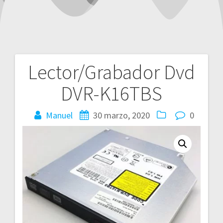
Lector/Grabador Dvd
Navegación
DVR-K16TBS
de
entradas
Manuel
30 marzo, 2020
0