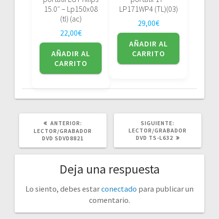
15.0″ – Lp150x08
LP171WP4 (TL)(03)
(tl) (ac)
29,00
€
22,00
€
AÑADIR AL
AÑADIR AL
CARRITO
CARRITO
POST
SIGUIENTE
ANTERIOR:
SIGUIENTE:
ANTERIOR:
POST:
LECTOR/GRABADOR
LECTOR/GRABADOR
DVD TS-L632
DVD SDVD8821
Deja una respuesta
Lo siento, debes estar
conectado
para publicar un
comentario.