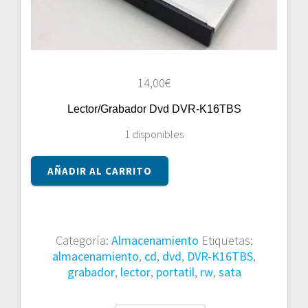
14,00
€
Lector/Grabador Dvd DVR-K16TBS
1 disponibles
Lector/Grabador
AÑADIR AL CARRITO
Dvd
DVR-
K16TBS
cantidad
Categoría:
Almacenamiento
Etiquetas:
almacenamiento
,
cd
,
dvd
,
DVR-K16TBS
,
grabador
,
lector
,
portatil
,
rw
,
sata