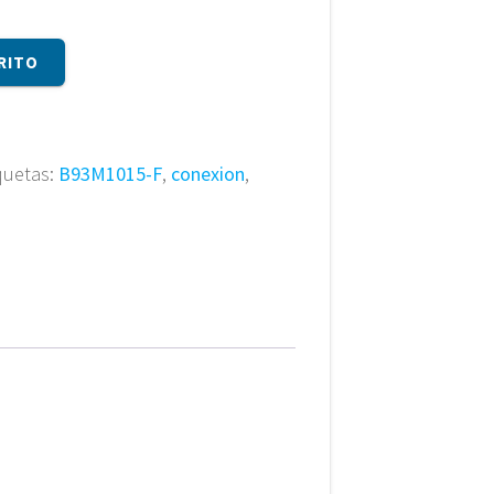
RITO
quetas:
B93M1015-F
,
conexion
,