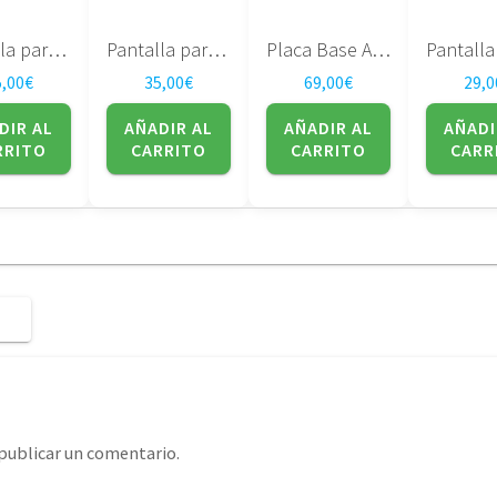
Pantalla para portatil QD141X1LH01 Quanta 14.1″
Pantalla para portatil LTD141EN9B T60 T61
Placa Base ASUS U56E
5,00
€
35,00
€
69,00
€
29,0
DIR AL
AÑADIR AL
AÑADIR AL
AÑADI
RRITO
CARRITO
CARRITO
CARR
publicar un comentario.