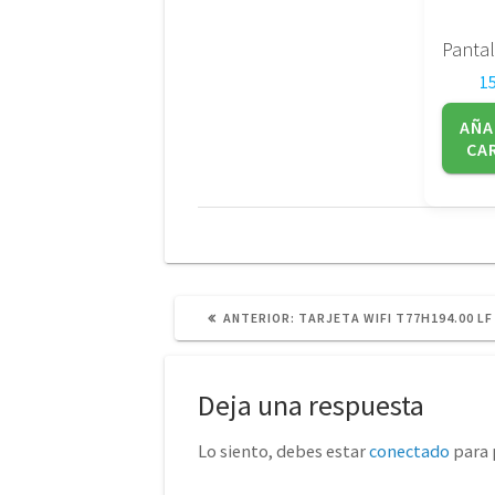
1
AÑA
CA
POST
ANTERIOR:
TARJETA WIFI T77H194.00 LF
ANTERIOR:
Deja una respuesta
Lo siento, debes estar
conectado
para 