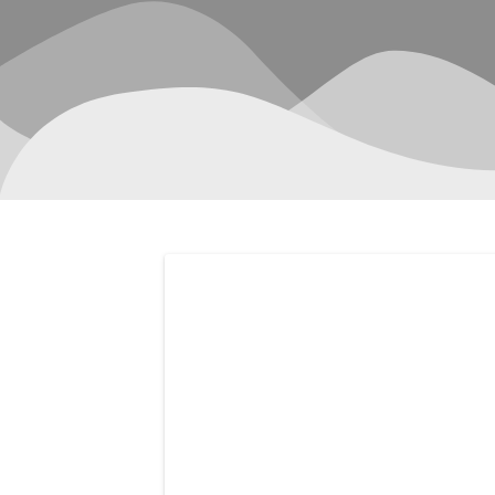
Navegación
de
entradas