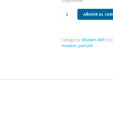
5 disponibles
Modem
AÑADIR AL CAR
B93M1015-
F
cantidad
Categoría:
Modem-Wifi
Eti
modem
,
portatil