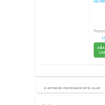
1
AÑA
CA
POST
ANTERIOR:
PROCESADOR INTEL SLA2F
ANTERIOR: