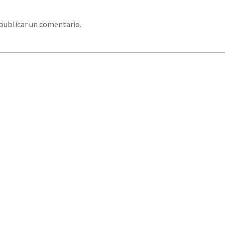
publicar un comentario.
system@eurosystemcantabria.es
+34 693 850 289 / +34
379 406