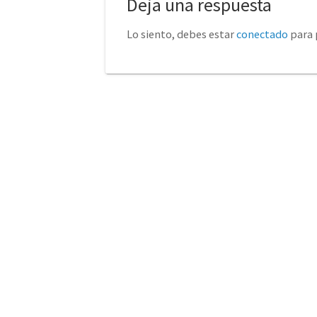
Deja una respuesta
Lo siento, debes estar
conectado
para 
No tienda física (Con cita
euro
previa)
Avda. de la Constitución 14
Torrelavega (Cantabria)