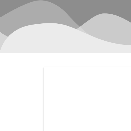
Navegación
de
entradas