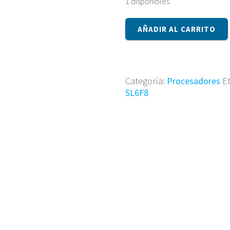
1 disponibles
Procesador
AÑADIR AL CARRITO
Intel
SL6F8
cantidad
Categoría:
Procesadores
E
SL6F8