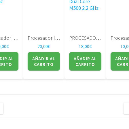
Procesador Intel Core 2 Duo T5750 2.0Ghz/ 2MB/ 667Mhz
Procesador Intel i5-2450M SROCH 2,5G/3M
PROCESADOR AMD Turion TMM500DB022GQ Turion X2 Dual Core M500 2.2 GHz
0,00
€
20,00
€
18,00
€
10,0
DIR AL
AÑADIR AL
AÑADIR AL
AÑADI
RRITO
CARRITO
CARRITO
CARR