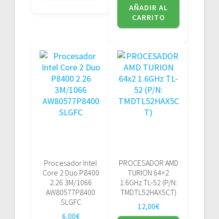
AÑADIR AL
CARRITO
Procesador Intel
PROCESADOR AMD
Core 2 Duo P8400
TURION 64×2
2.26 3M/1066
1.6GHz TL-52 (P/N:
AW80577P8400
TMDTL52HAX5CT)
SLGFC
12,00
€
6,00
€