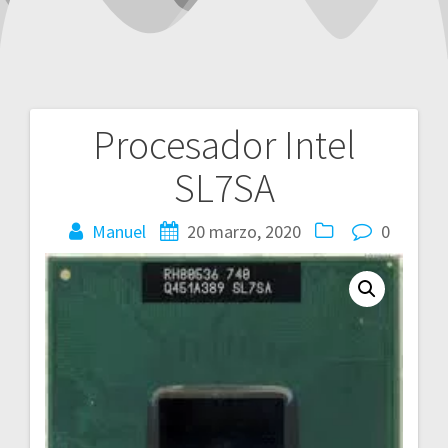
Procesador Intel
Navegación
SL7SA
de
entradas
Manuel
20 marzo, 2020
0