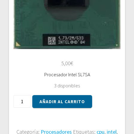
5,00
€
Procesador Intel SL7SA
3 disponibles
Procesador
AÑADIR AL CARRITO
Intel
SL7SA
cantidad
Categoría:
Procesadores
Etiquetas:
cpu
,
intel
,