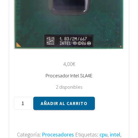
4,00
€
Procesador Intel SLA4E
2 disponibles
Procesador
AÑADIR AL CARRITO
Intel
SLA4E
cantidad
Categoría:
Procesadores
Etiquetas:
cpu
,
intel
,