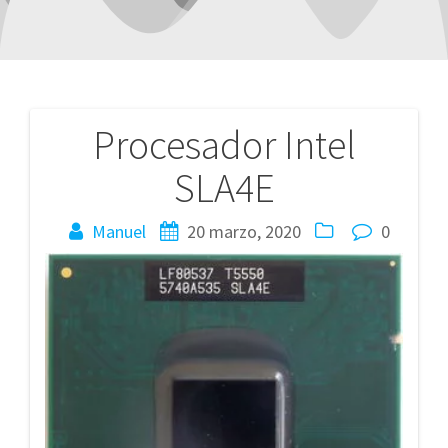
Procesador Intel
Navegación
SLA4E
de
entradas
Manuel
20 marzo, 2020
0