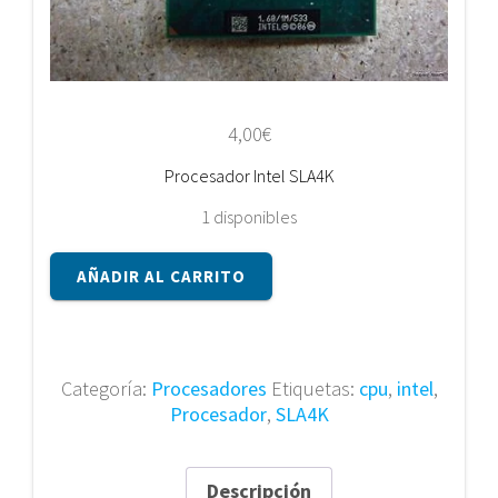
4,00
€
Procesador Intel SLA4K
1 disponibles
Procesador
AÑADIR AL CARRITO
Intel
SLA4K
cantidad
Categoría:
Procesadores
Etiquetas:
cpu
,
intel
,
Procesador
,
SLA4K
Descripción