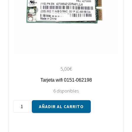
5,00
€
Tarjeta wifi 0151-062198
6 disponibles
Tarjeta
AÑADIR AL CARRITO
wifi
0151-
062198
cantidad