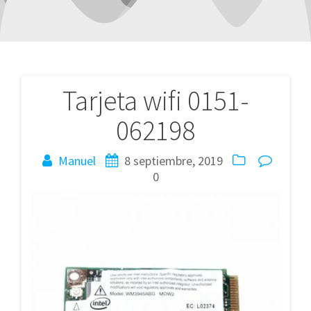
Tarjeta wifi 0151-
Navegación
062198
de
entradas
Manuel
8 septiembre, 2019
0