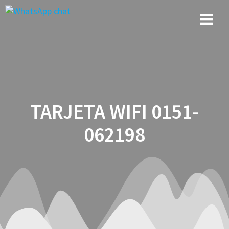
Saltar
al
contenido
TARJETA WIFI 0151-
062198