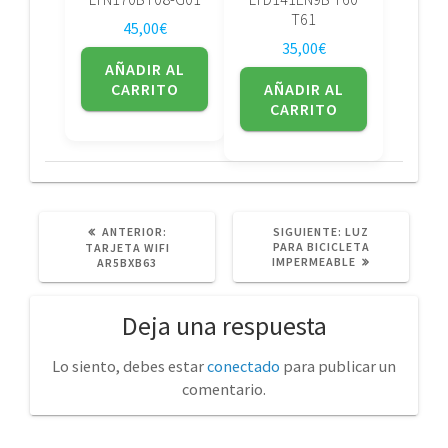
T61
45,00
€
35,00
€
AÑADIR AL
CARRITO
AÑADIR AL
CARRITO
POST
SIGUIENTE
ANTERIOR:
SIGUIENTE:
LUZ
ANTERIOR:
POST:
PARA BICICLETA
TARJETA WIFI
IMPERMEABLE
AR5BXB63
Deja una respuesta
Lo siento, debes estar
conectado
para publicar un
comentario.