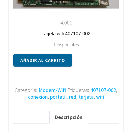
4,00
€
Tarjeta wifi 407107-002
1 disponibles
Tarjeta
AÑADIR AL CARRITO
wifi
407107-
002
cantidad
Categoría:
Modem-Wifi
Etiquetas:
407107-002
,
conexion
,
portatil
,
red
,
tarjeta
,
wifi
Descripción