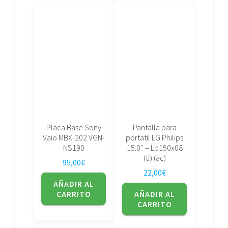
Placa Base Sony
Pantalla para
Vaio MBX-202 VGN-
portatil LG Philips
NS190
15.0″ – Lp150x08
(tl) (ac)
95,00
€
22,00
€
AÑADIR AL
CARRITO
AÑADIR AL
CARRITO