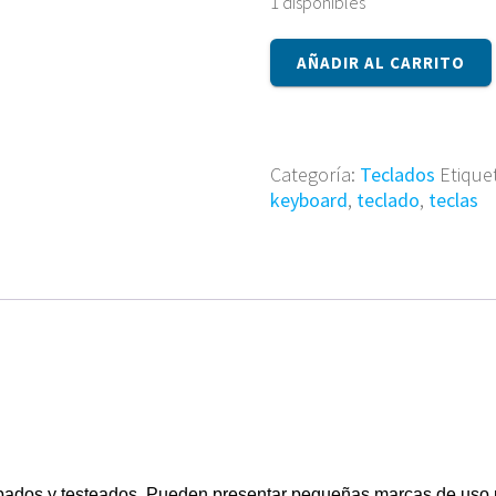
1 disponibles
Teclado
AÑADIR AL CARRITO
Español
Acer
9J.N5982.70S
cantidad
Categoría:
Teclados
Etique
keyboard
,
teclado
,
teclas
obados y testeados. Pueden presentar pequeñas marcas de uso 