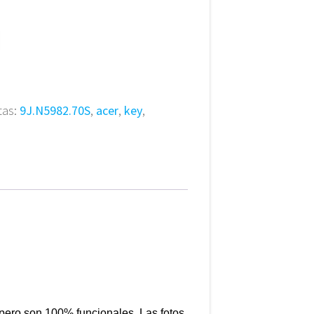
tas:
9J.N5982.70S
,
acer
,
key
,
pero son 100% funcionales. Las fotos