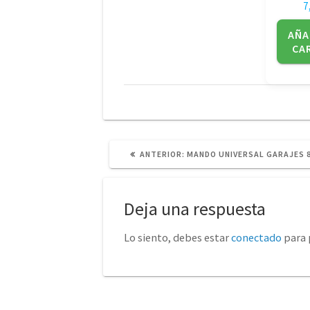
7
AÑA
CA
POST
ANTERIOR:
MANDO UNIVERSAL GARAJES 
ANTERIOR:
Deja una respuesta
Lo siento, debes estar
conectado
para 