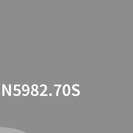
TACTO
COOKIES
TIENDA ONLINE
.N5982.70S