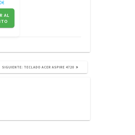
0
€
R AL
ITO
SIGUIENTE
SIGUIENTE:
TECLADO ACER ASPIRE 4720
POST: