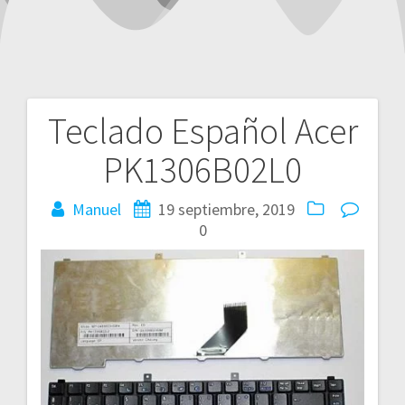
Teclado Español Acer
Navegación
PK1306B02L0
de
entradas
Manuel
19 septiembre, 2019
0