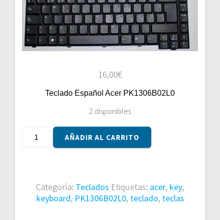
16,00
€
Teclado Español Acer PK1306B02L0
2 disponibles
Teclado
AÑADIR AL CARRITO
Español
Acer
PK1306B02L0
cantidad
Categoría:
Teclados
Etiquetas:
acer
,
key
,
keyboard
,
PK1306B02L0
,
teclado
,
teclas