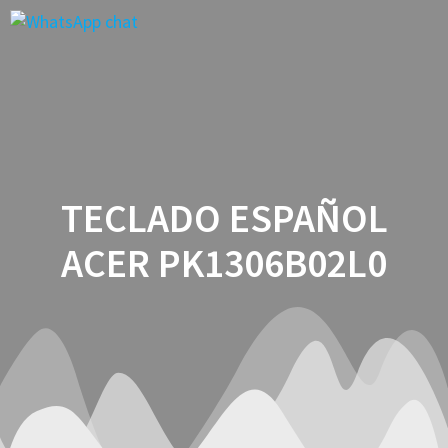
Saltar
al
contenido
TECLADO ESPAÑOL
ACER PK1306B02L0