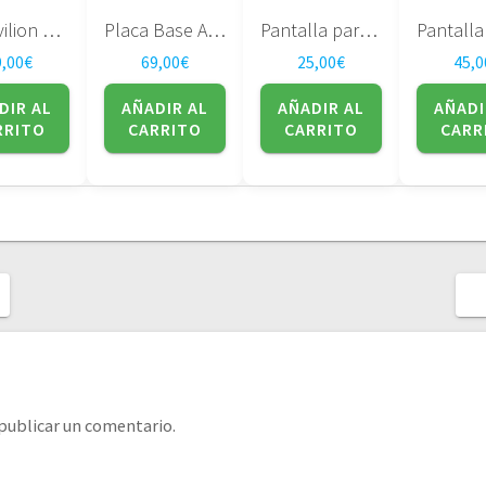
HP Pavilion DV7-1000 507169-001
Placa Base ASUS U56E
Pantalla para portatil SAMSUNG LTN121XP01
9,00
€
69,00
€
25,00
€
45,0
DIR AL
AÑADIR AL
AÑADIR AL
AÑADI
RRITO
CARRITO
CARRITO
CARR
publicar un comentario.