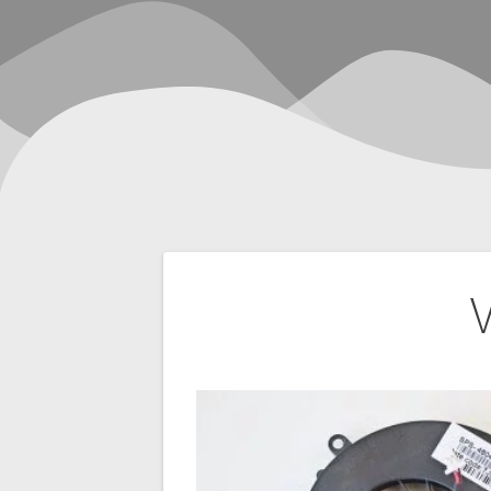
Navegación
de
entradas