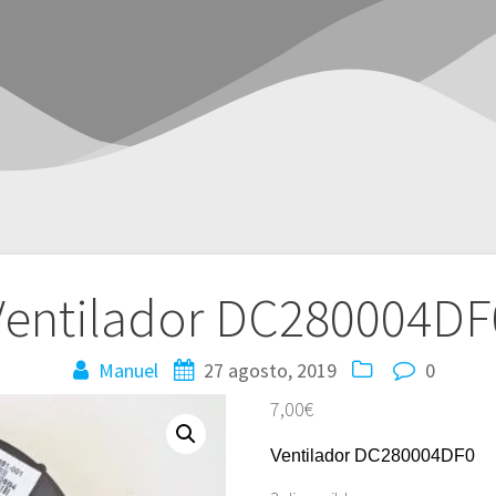
Ventilador DC280004DF
Manuel
27 agosto, 2019
0
7,00
€
Ventilador DC280004DF0