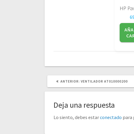
6
AÑA
CA
POST
ANTERIOR:
VENTILADOR AT010000200
ANTERIOR:
Deja una respuesta
Lo siento, debes estar
conectado
para 