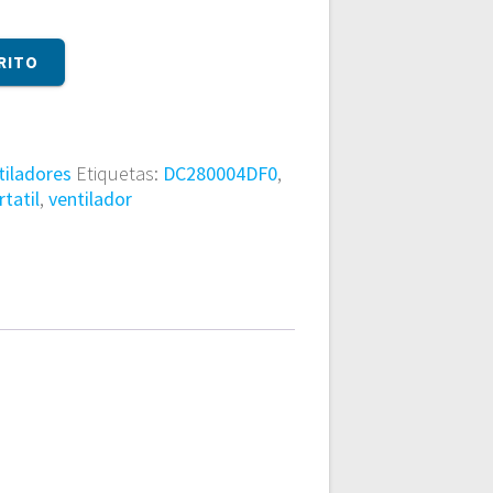
RITO
tiladores
Etiquetas:
DC280004DF0
,
rtatil
,
ventilador