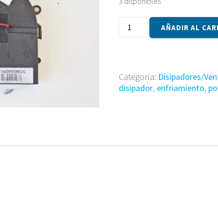
3 disponibles
Ventilador
AÑADIR AL CAR
DC280004DF0
cantidad
Categoría:
Disipadores/Ven
disipador
,
enfriamiento
,
po