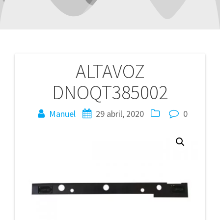
ALTAVOZ
Navegación
DNOQT385002
de
entradas
Manuel
29 abril, 2020
0