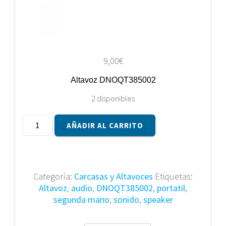
9,00
€
Altavoz DNOQT385002
2 disponibles
ALTAVOZ
AÑADIR AL CARRITO
DNOQT385002
cantidad
Categoría:
Carcasas y Altavoces
Etiquetas:
Altavoz
,
audio
,
DNOQT385002
,
portatil
,
segunda mano
,
sonido
,
speaker