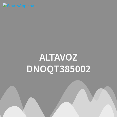
Saltar
al
contenido
ALTAVOZ
DNOQT385002