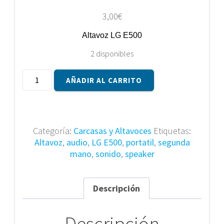
3,00
€
Altavoz LG E500
2 disponibles
ALTAVOZ
AÑADIR AL CARRITO
LG
E500
cantidad
Categoría:
Carcasas y Altavoces
Etiquetas:
Altavoz
,
audio
,
LG E500
,
portatil
,
segunda
mano
,
sonido
,
speaker
Descripción