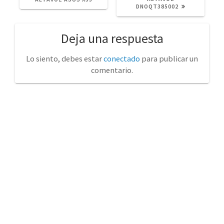
DNOQT385002
Deja una respuesta
Lo siento, debes estar
conectado
para publicar un
comentario.
No tienda física (Con cita previa)
Avda. de la Constitución 14 Torrelavega (Cantabria)