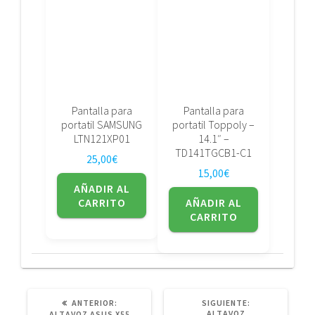
Pantalla para
Pantalla para
portatil SAMSUNG
portatil Toppoly –
LTN121XP01
14.1″ –
TD141TGCB1-C1
25,00
€
15,00
€
AÑADIR AL
CARRITO
AÑADIR AL
CARRITO
POST
SIGUIENTE
ANTERIOR:
SIGUIENTE:
ANTERIOR:
POST:
ALTAVOZ
ALTAVOZ ASUS X55