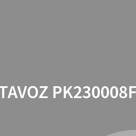
INICIO
CON
TAVOZ PK230008