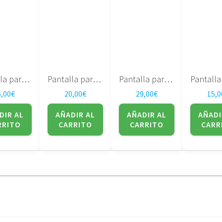
Pantalla para portatil LG PHILIPS LP141WP1(TL)(A1)
Pantalla para portatil LG Philips – 15.4″ – LP154WX4 (TL)(C8)
Pantalla para portatil 17″ LP171WP4 (TL)(03)
5,00
€
20,00
€
29,00
€
15,0
DIR AL
AÑADIR AL
AÑADIR AL
AÑADI
RRITO
CARRITO
CARRITO
CARR