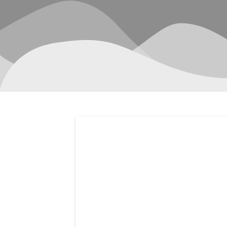
Navegación
de
entradas