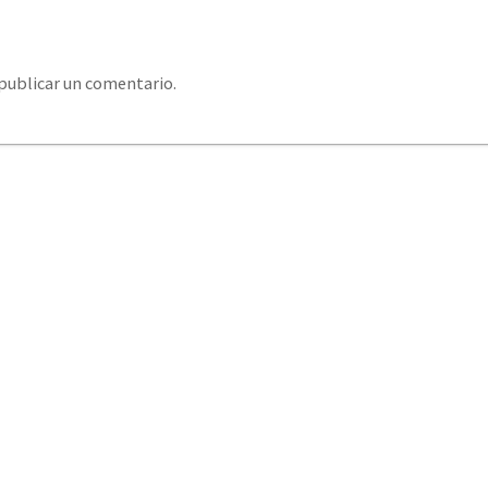
publicar un comentario.
system@eurosystemcantabria.es
+34 693 850 289 / +34
379 406