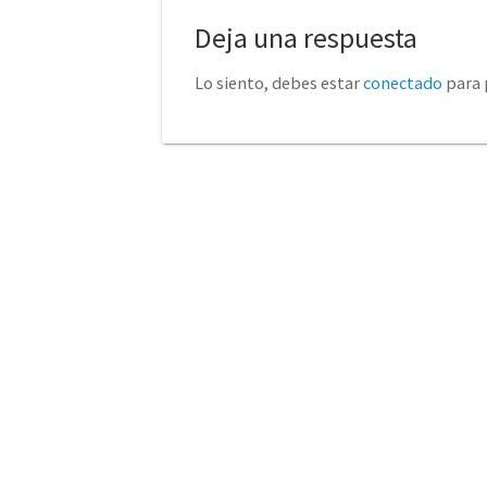
Deja una respuesta
Lo siento, debes estar
conectado
para 
No tienda física (Con cita
euro
previa)
Avda. de la Constitución 14