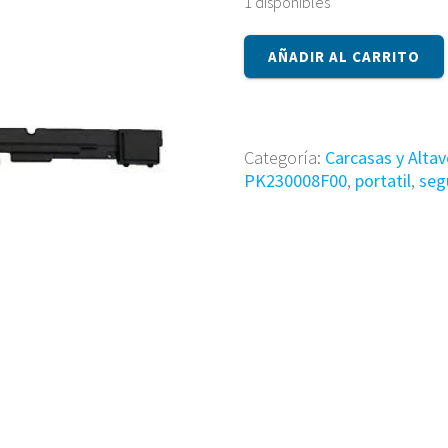
1 disponibles
ALTAVOZ
AÑADIR AL CARRITO
PK230008F00
cantidad
Categoría:
Carcasas y Alta
PK230008F00
,
portatil
,
seg