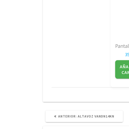
3
AÑA
CA
POST
ANTERIOR:
ALTAVOZ VANDN14KN
ANTERIOR: