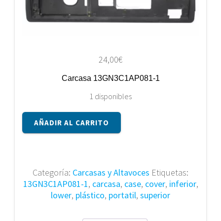
24,00
€
Carcasa 13GN3C1AP081-1
1 disponibles
Carcasa
AÑADIR AL CARRITO
13GN3C1AP081-
1
cantidad
Categoría:
Carcasas y Altavoces
Etiquetas:
13GN3C1AP081-1
,
carcasa
,
case
,
cover
,
inferior
,
lower
,
plástico
,
portatil
,
superior