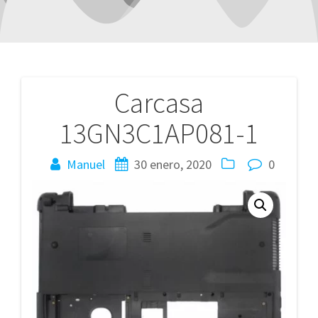
Carcasa
Navegación
13GN3C1AP081-1
de
entradas
Manuel
30 enero, 2020
0