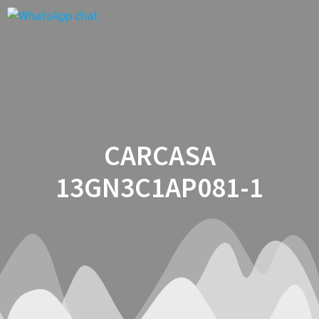
Saltar
al
contenido
CARCASA
13GN3C1AP081-1