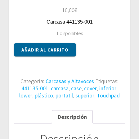
10,00
€
Carcasa 441135-001
1 disponibles
Carcasa
AÑADIR AL CARRITO
441135-
001
cantidad
Categoría:
Carcasas y Altavoces
Etiquetas:
441135-001
,
carcasa
,
case
,
cover
,
inferior
,
lower
,
plástico
,
portatil
,
superior
,
Touchpad
Descripción