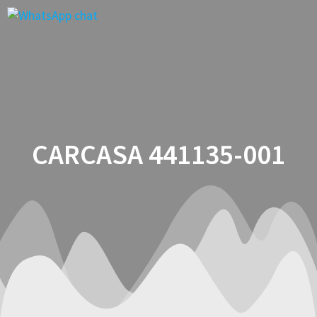
Saltar
al
contenido
CARCASA 441135-001