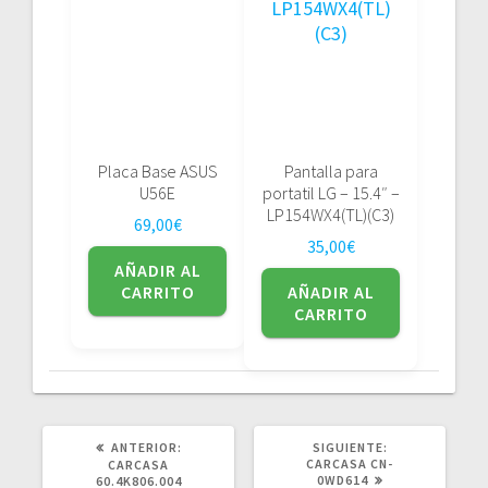
Placa Base ASUS
Pantalla para
U56E
portatil LG – 15.4″ –
LP154WX4(TL)(C3)
69,00
€
35,00
€
AÑADIR AL
CARRITO
AÑADIR AL
CARRITO
POST
SIGUIENTE
ANTERIOR:
SIGUIENTE:
ANTERIOR:
POST:
CARCASA CN-
CARCASA
0WD614
60.4K806.004