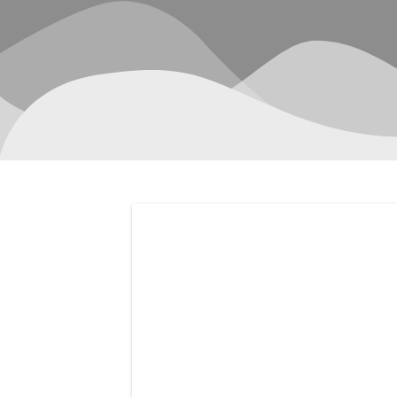
Navegación
de
entradas