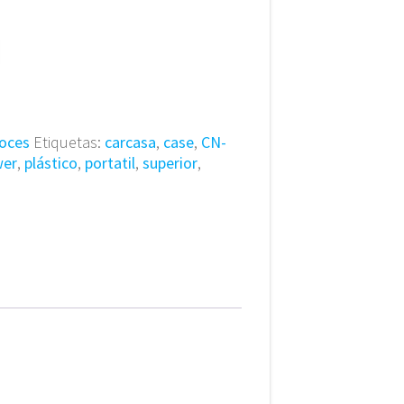
voces
Etiquetas:
carcasa
,
case
,
CN-
wer
,
plástico
,
portatil
,
superior
,