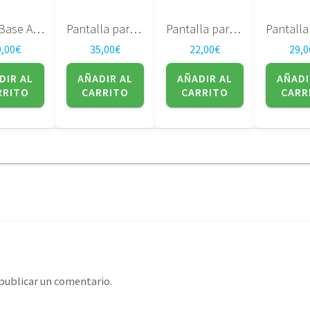
Placa Base ASUS U56E
Pantalla para portatil LTD141EN9B T60 T61
Pantalla para portatil LG Philips 15.0″ – Lp150x08 (tl) (ac)
9,00
€
35,00
€
22,00
€
29,0
DIR AL
AÑADIR AL
AÑADIR AL
AÑADI
RRITO
CARRITO
CARRITO
CARR
publicar un comentario.