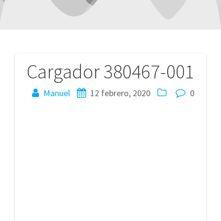
Cargador 380467-001
Navegación
de
Manuel
12 febrero, 2020
0
entradas