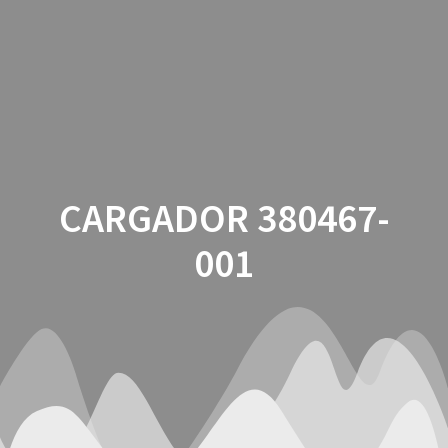
Saltar
al
contenido
CARGADOR 380467-
001