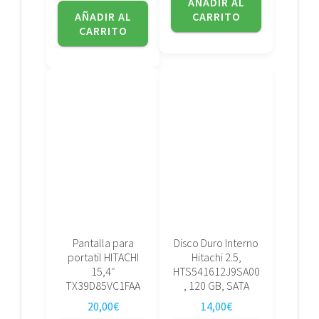
AÑADIR AL
AÑADIR AL
CARRITO
CARRITO
Pantalla para
Disco Duro Interno
portatil HITACHI
Hitachi 2.5,
15,4″
HTS541612J9SA00
TX39D85VC1FAA
, 120 GB, SATA
20,00
€
14,00
€