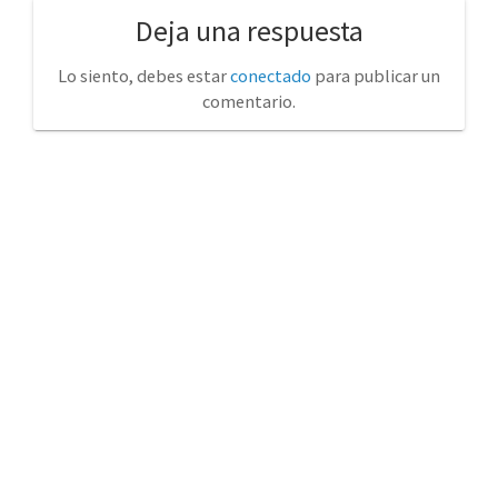
Deja una respuesta
Lo siento, debes estar
conectado
para publicar un
comentario.
No tienda física (Con cita previa)
Avda. de la Constitución 14 Torrelavega (Cantabria)