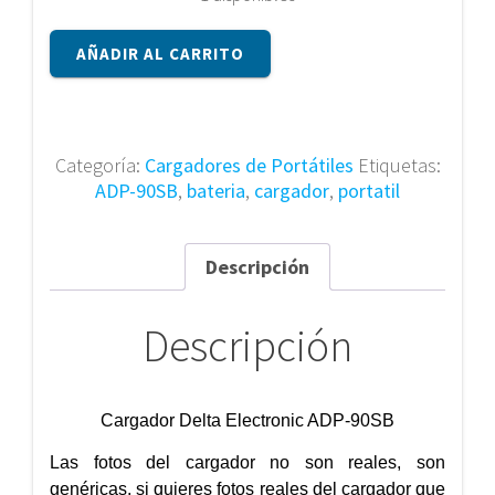
Cargador
AÑADIR AL CARRITO
Delta
Electronic
ADP-
90SB
Categoría:
Cargadores de Portátiles
Etiquetas:
cantidad
ADP-90SB
,
bateria
,
cargador
,
portatil
Descripción
Descripción
Cargador Delta Electronic ADP-90SB
Las fotos del cargador no son reales, son
genéricas, si quieres fotos reales del cargador que