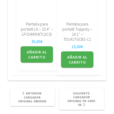
Pantalla para
Pantalla para
portatil LG – 15.4″ –
portatil Toppoly –
LP154WX4(TL)(C3)
14.1″ –
TD141TGCB1-C1
35,00
€
15,00
€
AÑADIR AL
CARRITO
AÑADIR AL
CARRITO
POST
SIGUIENTE
ANTERIOR:
SIGUIENTE:
ANTERIOR:
POST:
CARGADOR
CARGADOR
ORIGINAL PA-1900-
ORIGINAL 08K8206
06