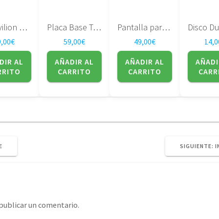
HP Pavilion DV7-1000 507169-001
Placa Base Toshiba Satellite A300 serie DABL5SMB6E0
Pantalla para portatil Sharp 17″ DUAL LAMP LQ170M1LA4G
9,00
€
59,00
€
49,00
€
14,0
DIR AL
AÑADIR AL
AÑADIR AL
AÑADI
RRITO
CARRITO
CARRITO
CARR
S
E
SIGUIENTE:
I
P
publicar un comentario.