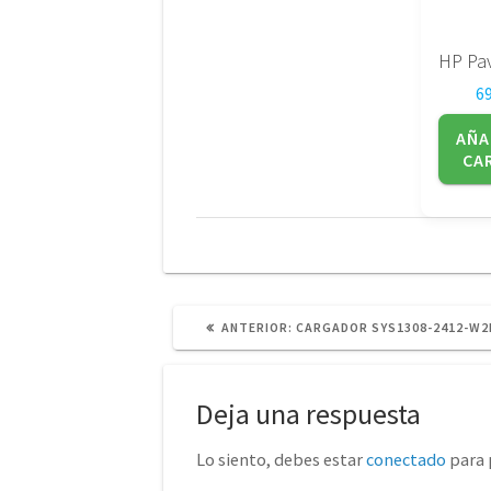
6
AÑA
CA
POST
ANTERIOR:
CARGADOR SYS1308-2412-W2
ANTERIOR:
Deja una respuesta
Lo siento, debes estar
conectado
para 