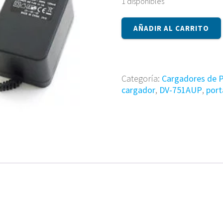
1 disponibles
Cargador
AÑADIR AL CARRITO
DV-
751AUP
cantidad
Categoría:
Cargadores de P
cargador
,
DV-751AUP
,
port