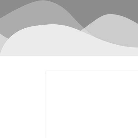
Navegación
de
entradas