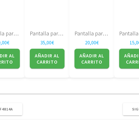
Pantalla para portatil Sharp 17″ DUAL LAMP LQ170M1LA4G
Pantalla para portatil LG PHILIPS LP141WP1(TL)(A1)
Pantalla para portatil HITACHI 15,4″ TX39D85VC1FAA
9,00
€
35,00
€
20,00
€
15,0
DIR AL
AÑADIR AL
AÑADIR AL
AÑADI
RRITO
CARRITO
CARRITO
CARR
F4814A
SIG