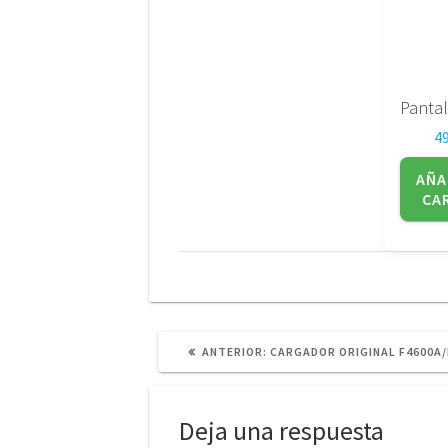
4
AÑA
CA
POST
ANTERIOR:
CARGADOR ORIGINAL F4600A/
ANTERIOR:
Deja una respuesta