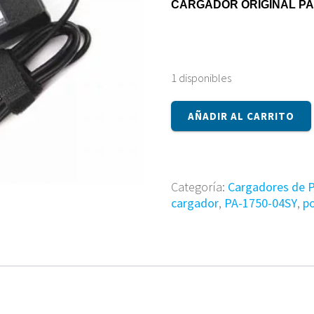
CARGADOR ORIGINAL PA-
1 disponibles
Cargador
AÑADIR AL CARRITO
original
PA-
1750-
04SY
Categoría:
Cargadores de P
cantidad
cargador
,
PA-1750-04SY
,
po