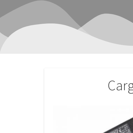
Navegación
Carg
de
entradas