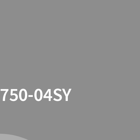
TACTO
COOKIES
TIENDA ONLINE
750-04SY