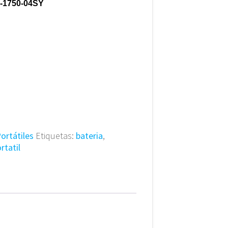
1750-04SY
ortátiles
Etiquetas:
bateria
,
rtatil