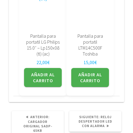
Pantalla para
Pantalla para
portatil LG Philips
portatil
15.0″ – Lp150x08
LTM14C500F
(tl) (ac)
Toshiba
22,00
€
15,00
€
AÑADIR AL
AÑADIR AL
CARRITO
CARRITO
POST
SIGUIENTE
ANTERIOR:
SIGUIENTE:
RELOJ
ANTERIOR:
POST:
DESPERTADOR LED
CARGADOR
CON ALARMA
ORIGINAL SADP-
65KB