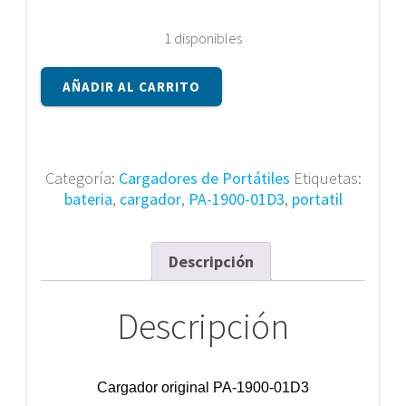
1 disponibles
Cargador
AÑADIR AL CARRITO
original
PA-
1900-
01D3
Categoría:
Cargadores de Portátiles
Etiquetas:
cantidad
bateria
,
cargador
,
PA-1900-01D3
,
portatil
Descripción
Descripción
Cargador original PA-1900-01D3