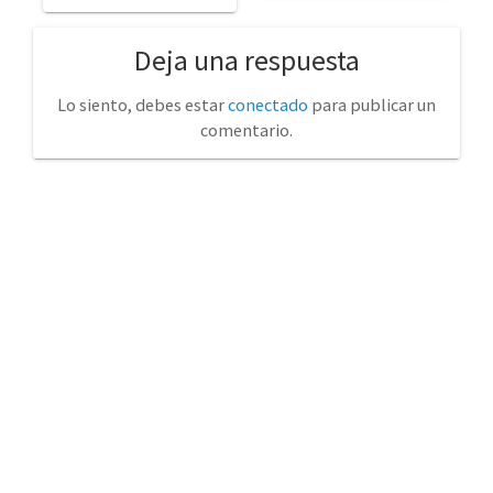
Deja una respuesta
Lo siento, debes estar
conectado
para publicar un
comentario.
No tienda física (Con cita previa)
Avda. de la Constitución 14 Torrelavega (Cantabria)