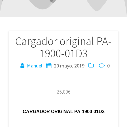
Cargador original PA-
Navegación
1900-01D3
de
entradas
Manuel
20 mayo, 2019
0
25,00
€
CARGADOR ORIGINAL PA-1900-01D3