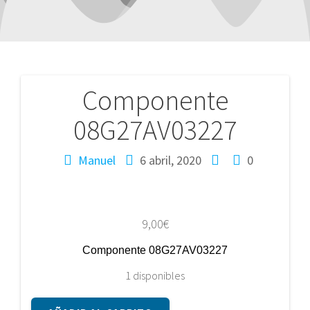
Componente
Navegación
08G27AV03227
de
entradas
Manuel
6 abril, 2020
0
9,00
€
Componente 08G27AV03227
1 disponibles
Componente