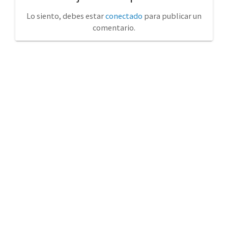
Lo siento, debes estar
conectado
para publicar un
comentario.
No tienda física (Con cita previa)
Avda. de la Constitución 14 Torrelavega (Cantabria)