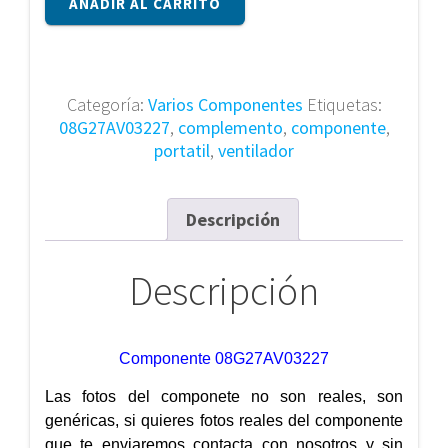
AÑADIR AL CARRITO
08G27AV03227
cantidad
Categoría:
Varios Componentes
Etiquetas:
08G27AV03227
,
complemento
,
componente
,
portatil
,
ventilador
Descripción
Descripción
Componente 08G27AV03227
Las fotos del componete no son reales, son
genéricas, si quieres fotos reales del componente
que te enviaremos contacta con nosotros y sin