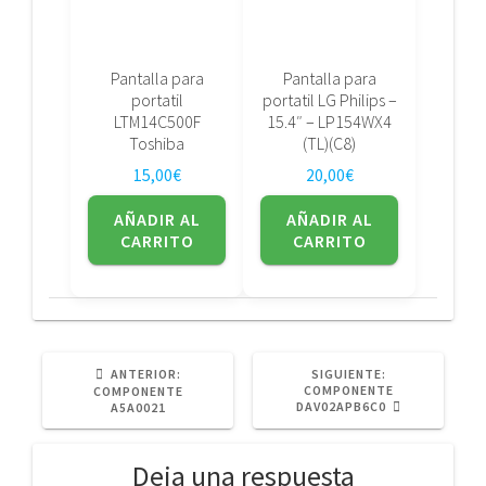
Pantalla para
Pantalla para
portatil
portatil LG Philips –
LTM14C500F
15.4″ – LP154WX4
Toshiba
(TL)(C8)
15,00
€
20,00
€
AÑADIR AL
AÑADIR AL
CARRITO
CARRITO
POST
SIGUIENTE
ANTERIOR:
SIGUIENTE:
ANTERIOR:
POST:
COMPONENTE
COMPONENTE
DAV02APB6C0
A5A0021
Deja una respuesta