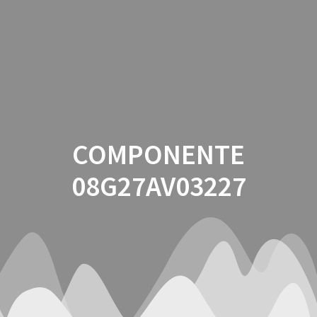
Saltar
al
contenido
COMPONENTE
08G27AV03227