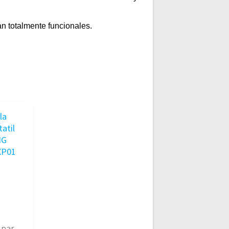
n totalmente funcionales.
Pantalla para portatil SAMSUNG LTN121XP01