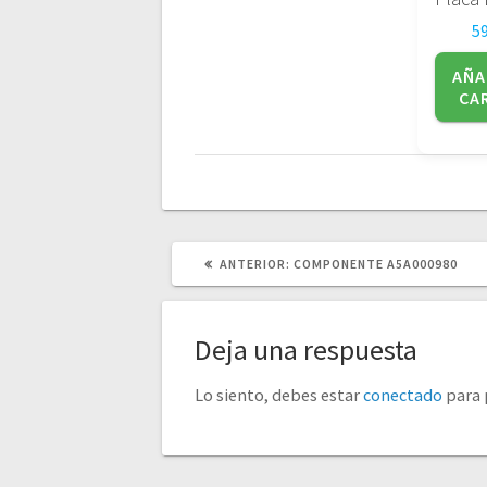
5
AÑA
CA
POST
ANTERIOR:
COMPONENTE A5A000980
ANTERIOR:
Deja una respuesta
Lo siento, debes estar
conectado
para 