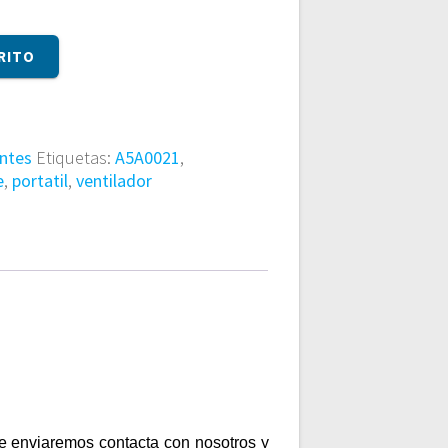
RITO
ntes
Etiquetas:
A5A0021
,
e
,
portatil
,
ventilador
te enviaremos contacta con nosotros y