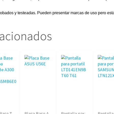
obados y testeadas. Pueden presentar marcas de uso pero esta
lacionados
Placa Base Toshiba Satellite A300 serie DABL5SMB6E0
Placa Base ASUS U56E
Pantalla para portatil LTD141EN9B T60 T61