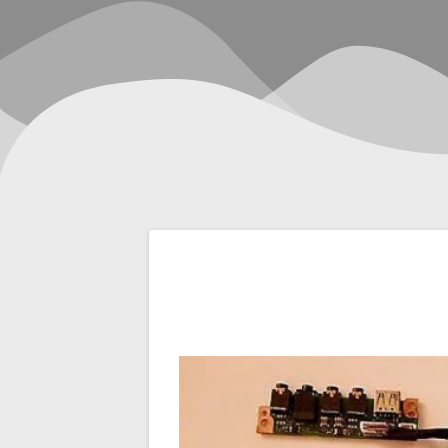
Navegación
de
entradas