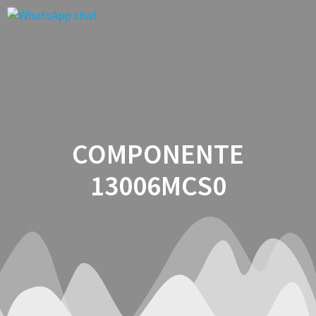
Saltar
al
contenido
COMPONENTE
13006MCS0