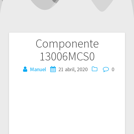
Componente
Navegación
13006MCS0
de
entradas
Manuel
21 abril, 2020
0