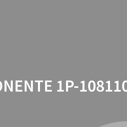
INICIO
CON
NENTE 1P-108110