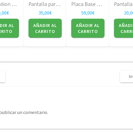
HP Pavilion DV7-1000 507169-001
Pantalla para portatil LTD141EN9B T60 T61
Placa Base Dell XPS M1530 PP28L 48.4W101.011
9,00
€
35,00
€
59,00
€
20,0
DIR AL
AÑADIR AL
AÑADIR AL
AÑADI
RRITO
CARRITO
CARRITO
CARR
SI
publicar un comentario.