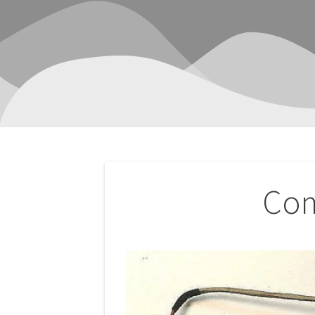
Navegación
Com
de
entradas