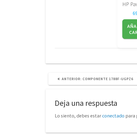
6
AÑA
CA
POST
ANTERIOR:
COMPONENTE 1788F-UGPZ6
ANTERIOR:
Deja una respuesta
Lo siento, debes estar
conectado
para 