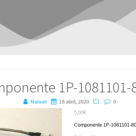
ponente 1P-1081101-
Manuel
18 abril, 2020
0
5,00
€
Componente 1P-1081101-8