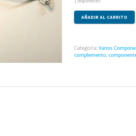
1 disponibles
Componente
AÑADIR AL CARRITO
1P-
1081101-
8010
cantidad
Categoría:
Varios Compone
complemento
,
component