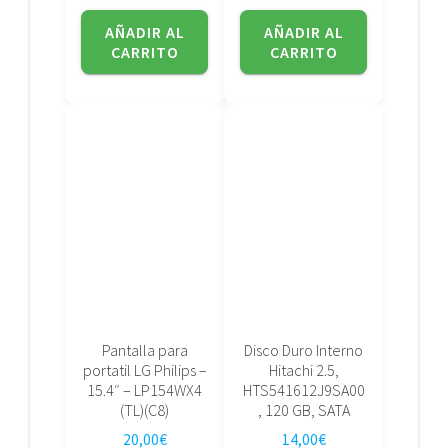
AÑADIR AL
AÑADIR AL
CARRITO
CARRITO
Pantalla para
Disco Duro Interno
portatil LG Philips –
Hitachi 2.5,
15.4″ – LP154WX4
HTS541612J9SA00
(TL)(C8)
, 120 GB, SATA
20,00
€
14,00
€