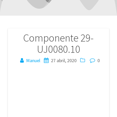
Componente 29-
Navegación
UJ0080.10
de
entradas
Manuel
27 abril, 2020
0