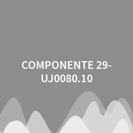
Saltar
al
contenido
COMPONENTE 29-
UJ0080.10