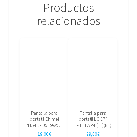
Productos
relacionados
Pantalla para
Pantalla para
portatil Chimei
portatil LG 17″
N154i2-l05 Rev:C1
LP171WP4 (TL)(B1)
19,00
€
29,00
€