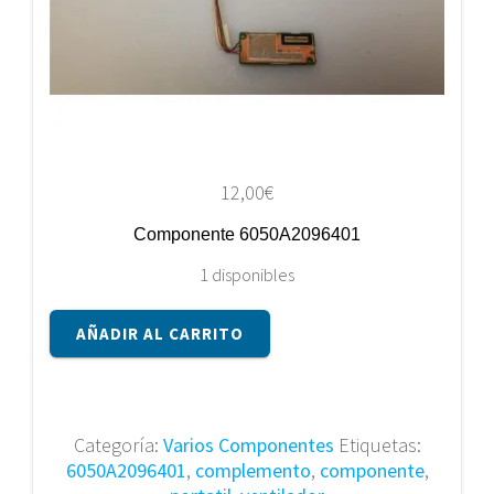
12,00
€
Componente 6050A2096401
1 disponibles
Componente
AÑADIR AL CARRITO
6050A2096401
cantidad
Categoría:
Varios Componentes
Etiquetas:
6050A2096401
,
complemento
,
componente
,