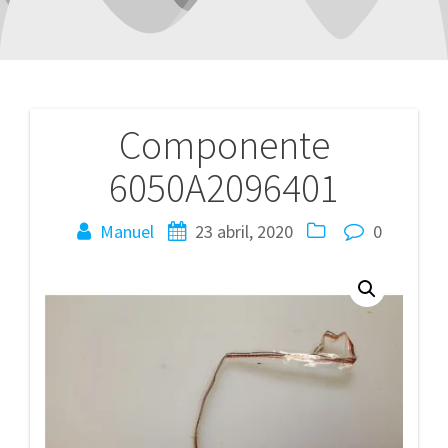
Componente
Navegación
6050A2096401
de
entradas
Manuel
23 abril, 2020
0