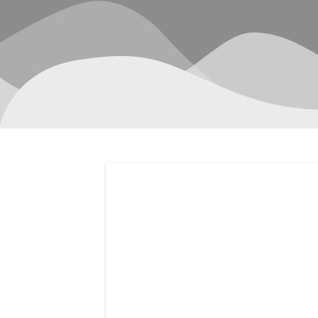
Navegación
de
entradas