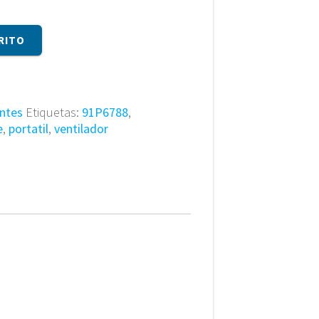
RITO
ntes
Etiquetas:
91P6788
,
e
,
portatil
,
ventilador