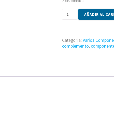
2 disponibles
Componente
AÑADIR AL CAR
91P6788
cantidad
Categoría:
Varios Compone
complemento
,
component