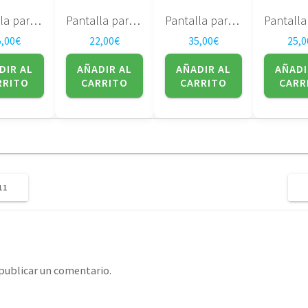
Pantalla para portatil Toppoly – 14.1″ – TD141TGCB1-C1
Pantalla para portatil LG Philips 15.0″ – Lp150x08 (tl) (ac)
Pantalla para portatil LG PHILIPS LP141WP1(TL)(A1)
5,00
€
22,00
€
35,00
€
25,0
DIR AL
AÑADIR AL
AÑADIR AL
AÑADI
RRITO
CARRITO
CARRITO
CARR
11
publicar un comentario.