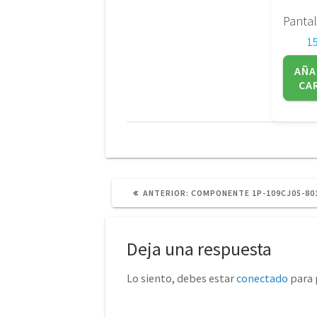
1
AÑA
CA
POST
ANTERIOR:
COMPONENTE 1P-109CJ05-80
ANTERIOR:
Deja una respuesta
Lo siento, debes estar
conectado
para 