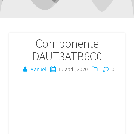
Componente
Navegación
DAUT3ATB6C0
de
entradas
Manuel
12 abril, 2020
0