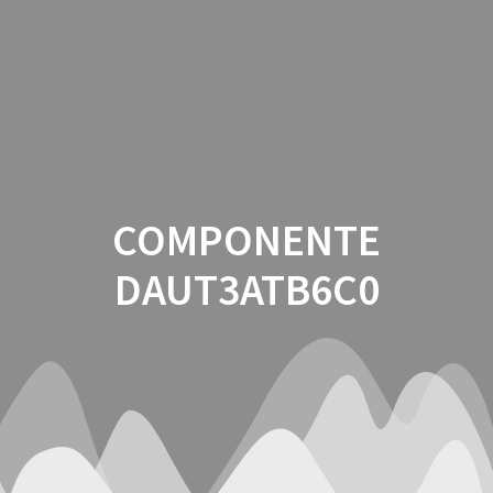
Saltar
al
contenido
COMPONENTE
DAUT3ATB6C0