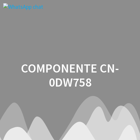
Saltar
Saltar
Saltar
al
a
al
contenido
la
contenido
navegación
COMPONENTE CN-
0DW758