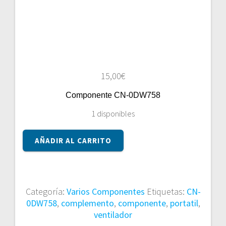
15,00
€
Componente CN-0DW758
1 disponibles
Componente
AÑADIR AL CARRITO
CN-
0DW758
cantidad
Categoría:
Varios Componentes
Etiquetas:
CN-
0DW758
,
complemento
,
componente
,
portatil
,
ventilador