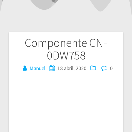
Componente CN-
Navegación
0DW758
de
entradas
Manuel
18 abril, 2020
0