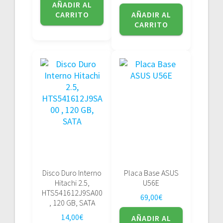
AÑADIR AL
CARRITO
AÑADIR AL
CARRITO
Disco Duro Interno
Placa Base ASUS
Hitachi 2.5,
U56E
HTS541612J9SA00
69,00
€
, 120 GB, SATA
14,00
€
AÑADIR AL