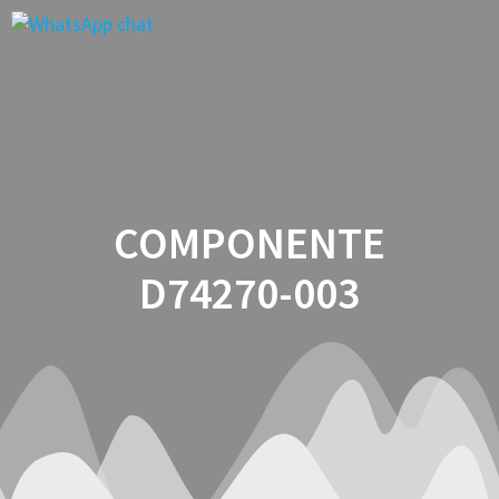
Saltar
al
contenido
COMPONENTE
D74270-003