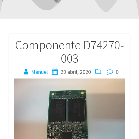
Componente D74270-
Navegación
003
de
entradas
Manuel
29 abril, 2020
0