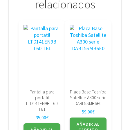
relacionados
Pantalla para
Placa Base Toshiba
portatil
Satellite A300 serie
LTD141EN9B T60
DABL5SMB6E0
T61
59,00
€
35,00
€
AÑADIR AL
AÑADIR AL
CARRITO