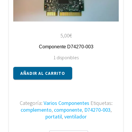
5,00
€
Componente D74270-003
1 disponibles
Componente
AÑADIR AL CARRITO
D74270-
003
cantidad
Categoría:
Varios Componentes
Etiquetas:
complemento
,
componente
,
D74270-003
,
portatil
,
ventilador